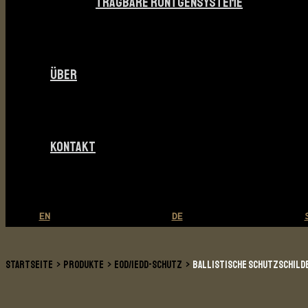
TRAGBARE RÖNTGENSYSTEME
ÜBER
KONTAKT
EN
DE
STARTSEITE
PRODUKTE
EOD/IEDD-SCHUTZ
BALLISTISCHE SCHUTZSCHILD