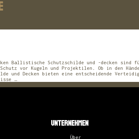
E
cken Ballistische Schutzschilde und -decken sind f
 Schutz vor Kugeln und Projektilen. Ob in den Händ
ilde und Decken bieten eine entscheidende Verteidi
nisse …
UNTERNEHMEN
Über