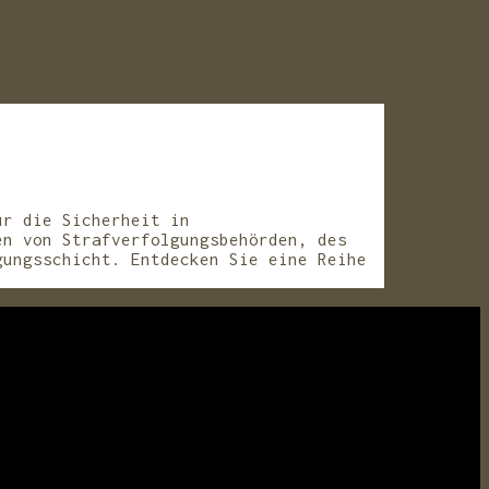
ür die Sicherheit in
en von Strafverfolgungsbehörden, des
gungsschicht. Entdecken Sie eine Reihe