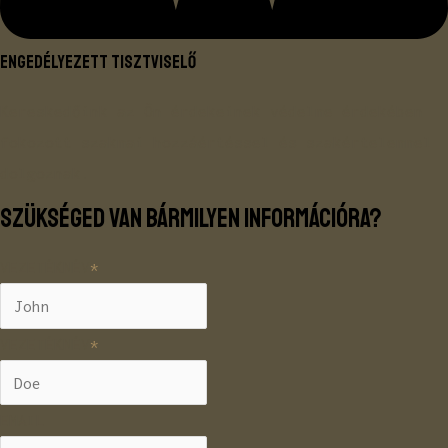
Engedélyezett tisztviselő
Kereskedőink az Ön érdekeinek védelme érdekében
fokozott szakmai hozzáértéssel és szakértelemmel
dolgoznak.
SZÜKSÉGED van bármilyen információra?
VEZETÉKNÉV
VEZETÉKNÉV
EMAIL