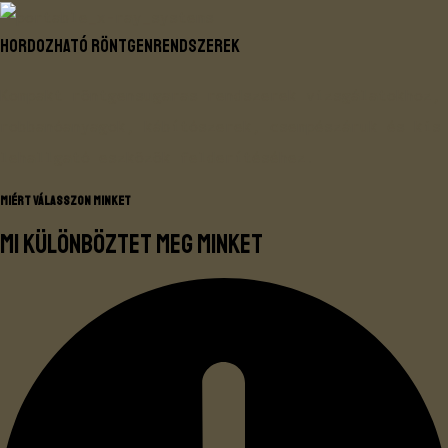
HORDOZHATÓ RÖNTGENRENDSZEREK
Kompakt röntgensugaras rendszerek vizsgálatokhoz,
robbanóanyagok, kábítószerek, csempészáruk és kis
lehallgató eszközök felderítéséhez.
MIÉRT VÁLASSZON MINKET
Mi különböztet meg minket