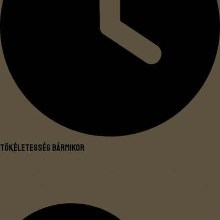
Tökéletesség bármikor
Az Ön igényeinek megértésének köszönhetően az
üzemeltetési követelményekhez igazított termékek.