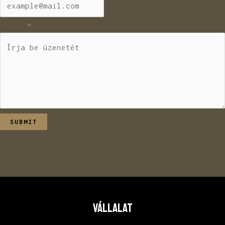
ÜZENET
SUBMIT
The form has been submitted successfully!
There has been some error while submitting the
form. Please verify all form fields again.
VÁLLALAT