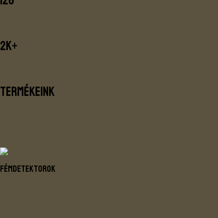
128
Engedélyezett tisztviselő
2K+
Eladott termékek
Termékeink
A PYRDEX a következő területeken kínál élvonalbeli
berendezéseket és termékeket:
FÉMDETEKTOROK
Kiváló minőségű fémdetektorok sportra, biztonsági
célokra és különféle alkalmazásokra szabva.