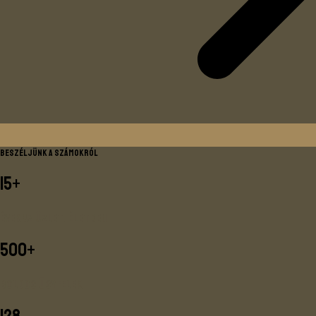
Beszéljünk a számokról
15+
Évek az üzleti életben
500+
Boldog ügyfelek