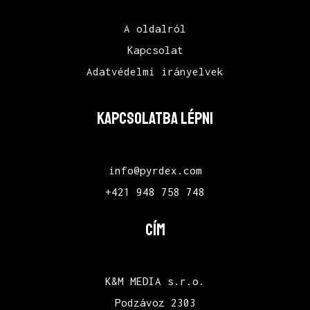
A oldalról
Kapcsolat
Adatvédelmi irányelvek
KAPCSOLATBA LÉPNI
info@pyrdex.com
+421 948 758 748
CÍM
K&M MEDIA s.r.o.
Podzávoz 2303