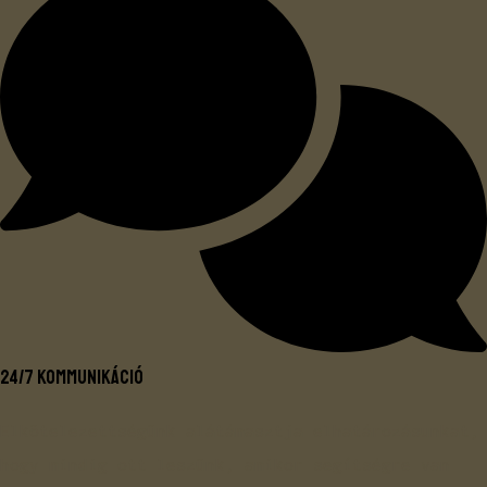
24/7 kommunikáció
Elkötelezettségünk alátámasztja elhatározásunkat,
hogy mindig ott leszünk, amikor segítségre van