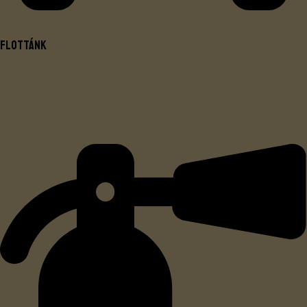
Flottánk
Gyors és minőségi támogatás biztosítása,
értékesítés utáni szolgáltatásunk az Ön
elégedettségét helyezi előtérbe.