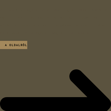
A PYRDEX világszerte elismert gyártókkal működik
együtt, és olyan kapcsolatokat ápol, amelyek
középpontjában a kiváló termékek népszerűsítése
és a vásárlói elégedettség biztosítása áll.
A OLDALRÓL