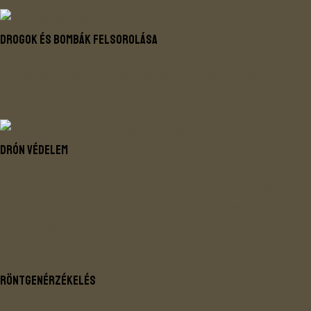
DROGOK ÉS BOMBÁK FELSOROLÁSA
Hordozható terepi készletek, amelyek képesek
robbanóanyagok és kábítószerek azonosítására.
Drón védelem
Termékek, amelyeket úgy alakítottak ki, hogy
megfeleljenek számos földi, tengeri vagy légi
platformnak.
RÖNTGENÉRZÉKELÉS