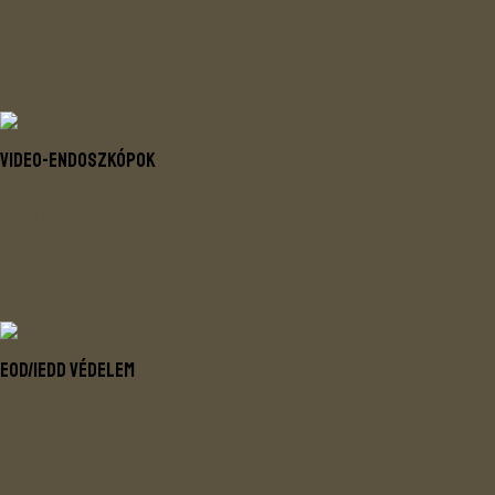
Technológiai megoldások, amelyek lehetővé teszik
a tárgyak, személyek, járművek és rakományok
átlátható ellenőrzését.
VIDEO-ENDOSZKÓPOK
Moduláris vizsgálati megoldások az ipari
endoszkópia minden területén a különböző
alkalmazásokhoz.
EOD/IEDD VÉDELEM
Biztonsági termékek és ballisztikai védelmi
megoldások személyekre és rendszerekre szabottan.