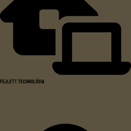
Fejlett technológia
Új, innovatív és kiváló minőségű berendezések az
állandó technológiai felügyeletünknek
köszönhetően.