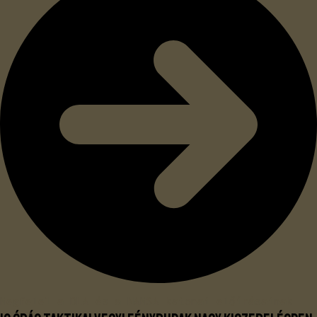
Megfelel a DLA és a NAMSA katonai előírásainak