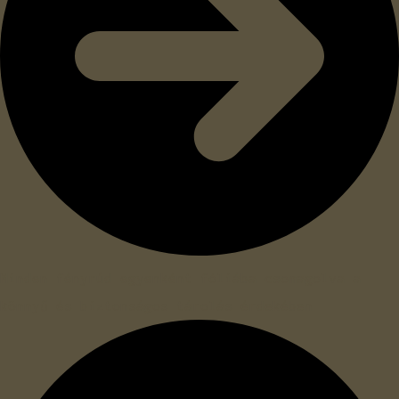
Minden fényrúd egyenként fóliába csomagolva a
könnyű és biztonságos tárolás érdekében