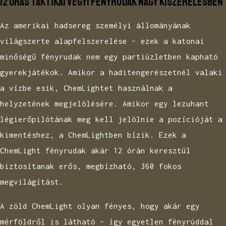
12 órás taktikai vegyi fényrudak nagy kiszerelésben
Az amerikai hadsereg személyi állományának
világszerte alapfelszerelése – ezek a katonai
minőségű fényrudak nem egy partiüzletben kapható
gyerekjátékok. Amikor a haditengerészetnél valaki
a vízbe esik, ChemLightet használnak a
helyzetének megjelölésére. Amikor egy lezuhant
légierőpilótának meg kell jelölnie a pozícióját a
kimentéshez, a ChemLightben bízik. Ezek a
ChemLight fényrudak akár 12 órán keresztül
biztosítanak erős, megbízható, 360 fokos
megvilágítást.
A zöld ChemLight olyan fényes, hogy akár egy
mérföldről is látható – így egyetlen fényrúddal