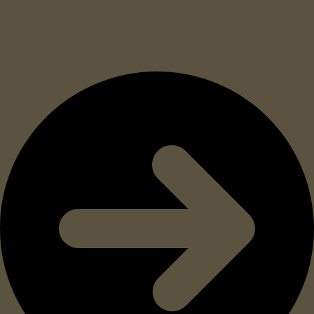
alapfelszereléséhez tartoznak, így nincs jobb
alternatíva. Töltsön fel készletet és takarítson
meg jelentős összeget.