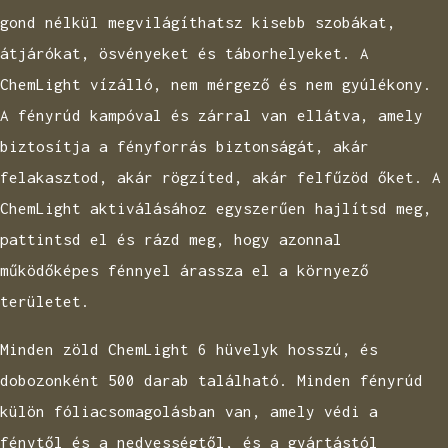
gond nélkül megvilágíthatsz kisebb szobákat,
átjárókat, ösvényeket és táborhelyeket. A
ChemLight vízálló, nem mérgező és nem gyúlékony.
A fényrúd kampóval és zárral van ellátva, amely
biztosítja a fényforrás biztonságát, akár
felakasztod, akár rögzíted, akár felfűzöd őket. A
ChemLight aktiválásához egyszerűen hajlítsd meg,
pattintsd el és rázd meg, hogy azonnal
működőképes fénnyel árassza el a környező
területet.
Minden zöld ChemLight 6 hüvelyk hosszú, és
dobozonként 500 darab található. Minden fényrúd
külön fóliacsomagolásban van, amely védi a
fénytől és a nedvességtől, és a gyártástól