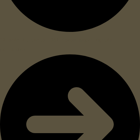
12 órán át tartó, 360 fokos megvilágítás
pálcánként