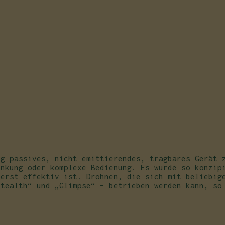
ig passives, nicht emittierendes, tragbares Gerät 
enkung oder komplexe Bedienung. Es wurde so konzip
ßerst effektiv ist. Drohnen, die sich mit beliebig
Stealth“ und „Glimpse“ – betrieben werden kann, so