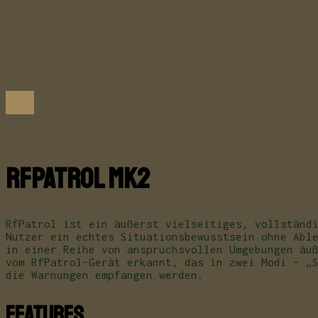
DRONESHIELD
RfPatrol Mk2
RfPatrol ist ein äußerst vielseitiges, vollständ
Nutzer ein echtes Situationsbewusstsein ohne Abl
in einer Reihe von anspruchsvollen Umgebungen äu
vom RfPatrol-Gerät erkannt, das in zwei Modi – „
die Warnungen empfangen werden.
FEATURES