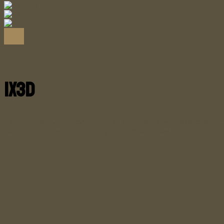
KONCEPCJE INFORMATYCZNE
iX3D
iX3D to bardzo dokładny system wideoendoskopowy 
obszarach, wykorzystujący zarówno podejście punk