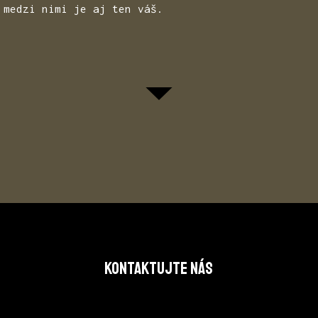
 medzi nimi je aj ten váš.
KONTAKTUJTE NÁS