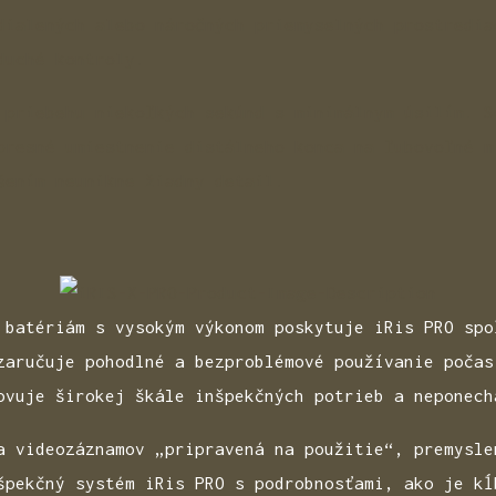
dialených alebo náročných priemyselných prostredia
duché kontroly.
 priebehu niekoľkých sekúnd s minimálnym úsilím. S
presné umiestnenie distálneho konca na ľubovoľné m
šením neunikne žiadny detail.
 batériám s vysokým výkonom poskytuje iRis PRO spo
zaručuje pohodlné a bezproblémové používanie počas
ovuje širokej škále inšpekčných potrieb a neponech
a videozáznamov „pripravená na použitie“, premysle
špekčný systém iRis PRO s podrobnosťami, ako je kĺ