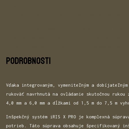
z neho robí výnimočný nástroj na kontroly vo vz
nastavenie, ktoré umožňuje bezkonkurenčne jedno
Zariadenie iRIS PRO je pripravené na použitie v
rozsahom až 180° umožňuje rýchle, jednoduché a 
zaručuje, že na 7″ displeji TFT s vysokým rozlí
PODROBNOSTI
Vďaka integrovaným, vymeniteľným a dobíjateľným
rukoväť navrhnutá na ovládanie skutočnou rukou 
4,0 mm a 6,0 mm a dĺžkami od 1,5 m do 7,5 m vyh
Inšpekčný systém iRIS X PRO je komplexná súprav
potrieb. Táto súprava obsahuje špecifikovaný in