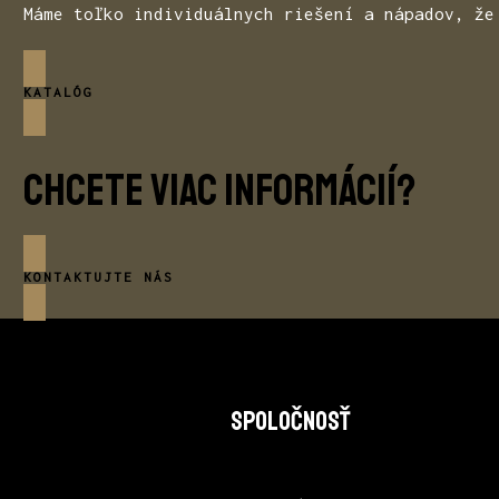
Máme toľko individuálnych riešení a nápadov, že
KATALÓG
Chcete viac informácií?
KONTAKTUJTE NÁS
SPOLOČNOSŤ