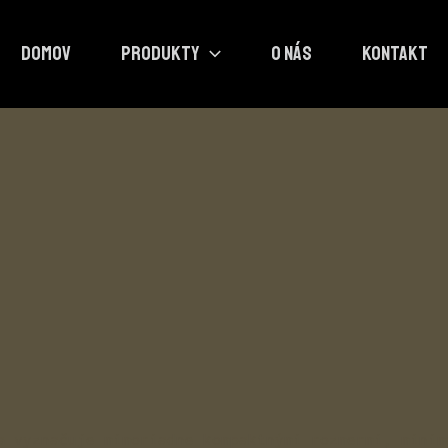
DOMOV
PRODUKTY
O NÁS
KONTAKT
a vyznačuje mimoriadne kompaktnými rozmermi, minim