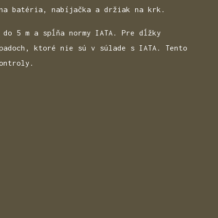
na batéria, nabíjačka a držiak na krk.
 do 5 m a spĺňa normy IATA. Pre dĺžky
padoch, ktoré nie sú v súlade s IATA. Tento
ontroly.