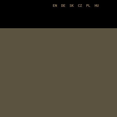
EN
DE
SK
CZ
PL
HU
álnou hmotnosťou a optimálnou manipuláciou, čo