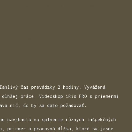
ch. Jeho jednoduché používanie umožňuje rýchle
chválená hmatová 4-cestná artikulácia s
iesto. Vysoký jas svetelného zdroja LED
ľahlivý čas prevádzky 2 hodiny. Vyvážená
 dlhšej práce. Videoskop iRis PRO s priemermi
áva nič, čo by sa dalo požadovať.
ne navrhnutá na splnenie rôznych inšpekčných
b, priemer a pracovná dĺžka, ktoré sú jasne