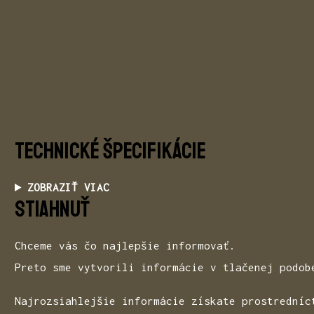
Durability
360° rotatable monitor
7 inch Touch-Display
TECHNICKÉ špecifikácie
ZOBRAZIŤ VIAC
STIAHNUŤ
Chceme vás čo najlepšie informovať.
Preto sme vytvorili informácie v tlačenej podob
Najrozsiahlejšie informácie získate prostredníc