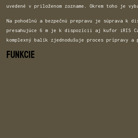
uvedené v priloženom zozname. Okrem toho je vyb
Na pohodlnú a bezpečnú prepravu je súprava k di
presahujúce 6 m je k dispozícii aj kufor iRIS C
komplexný balík zjednodušuje proces prípravy a 
FUNKCIE
WiFi Live Stream
Splashproof
Shockproof
Compact System